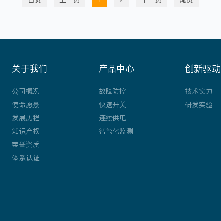
首页
上一页
1
2
下一页
尾页
长固体绝缘设备的使用寿...
关于我们
产品中心
创新驱动
公司概况
故障防控
技术实力
使命愿景
快速开关
研发实验
发展历程
连续供电
知识产权
智能化监测
荣誉资质
体系认证