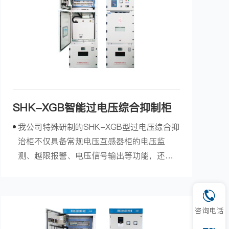
SHK-XGB智能过电压综合抑制柜
我公司特殊研制的SHK-XGB型过电压综合抑
治柜不仅具备常规电压互感器柜的电压监
测、越限报警、电压信号输出等功能，还能
有效限制各类过电压、避免“烧PT、爆保
险”事故。产品可装设在35kV、110kV或
220kV变电站的6kV、10kV、20kV或35kV
咨询电话
主母线或6kV、10k...