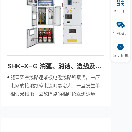
扫一扫
在线留言
返回顶部
SHK-XHG 消弧、消谐、选线及过
电压保护装置
随着架空线路逐渐被电缆线路所取代，中压
电网的接地故障电流明显增大。一旦发生单
相弧光接地，因故障点的相间绝缘迅速遭到
破坏而发展为相间短路事故，或者因高幅值
的弧光接地过电压导致两相异地短路事故。
消弧、消谐、选线及过电压保护装置 (简称
SHK-XHG)，适用于3~35kV中性点非有效接