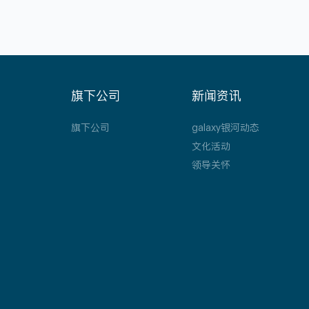
互感器二次开路保护器(以下简称保...
旗下公司
新闻资讯
旗下公司
galaxy银河动态
文化活动
领导关怀