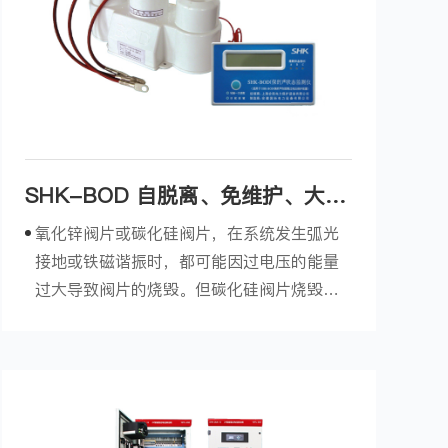
SHK-BOD 自脱离、免维护、大容
量三相组合式过电压保护装置
氧化锌阀片或碳化硅阀片，在系统发生弧光
接地或铁磁谐振时，都可能因过电压的能量
过大导致阀片的烧毁。但碳化硅阀片烧毁以
后阻抗增大并形成开路，与系统自动脱离，
而氧化锌阀片烧毁后阻抗减小，并最终形成
短路。为有效避免氧化锌阀片烧毁后导致过
电压保护器的事故，我公司专门开发出了第
三代保护器“自脱离、免...