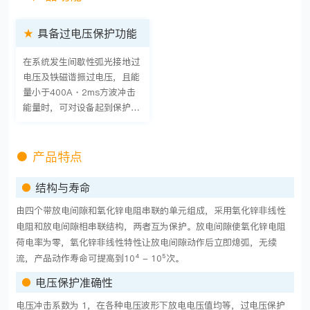
★
具备过电压保护功能
在系统发生间歇性弧光接地过
电压及铁磁谐振过电压，且能
量小于400A・2ms方波冲击
能量时，可对设备起到保护作
用。
●
产品特点
●
结构与寿命
由四个带放电间隙和氧化锌电阻串联的单元组成，采用氧化锌非线性
电阻和放电间隙相串联结构，两者互为保护。放电间隙使氧化锌电阻
荷电率为零，氧化锌非线性特性让放电间隙动作后立即熄弧，无续
流，产品动作寿命可提高到10⁴ - 10⁵次。
●
电压保护准确性
电压冲击系数为 1，在各种电压波形下放电电压值均等，过电压保护