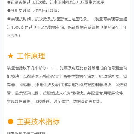
●记录各相过电压次数，过电压时间及过电压发生的顺序；
●分相实时显示过电压计数值；
●实现按时间、按次数及按相查询过电压记录。（装置可实现容量超
过1000次的过电压记录数据有储，保证数据在系统掉电情况保存十年
不丢失）
★ 工作原理
装置包括以下几个部分：CT、光藕及电压比较器等组成的信号测量功
能模块；以微处器为核心配置非易失性数据存储器、驱动缓冲器、锁
存器、译码器、掉电保护及看门狗等电路构成微控制器模块；以数码
管、显示驱动电路、按键组成人机对话模块。并配置专用程序软件，
实现数据采集、比较处理、时间整定、数据查询等功能。
●
主要技术指标
装置外部工作工作环境：