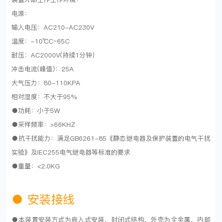
电源：
输入电压：AC210-AC230V
温度：-10℃C~65C
耐压：AC2000V(持续1分钟)
冲击电流(峰值)：25A
大气压力：80-110KPA
相对湿度：不大于95%
●功耗：小于5W
●采样频率：>66KHZ
●抗干扰能力：满足GB6261-85《静态继电器及保护装置的电气干扰
实验》及IEC255电气继电器等标准的要求
●重量：<2.0KG
●
安装接线
●本装置安装方式为嵌入式安装，封闭式结构，外壳为全金属，内部