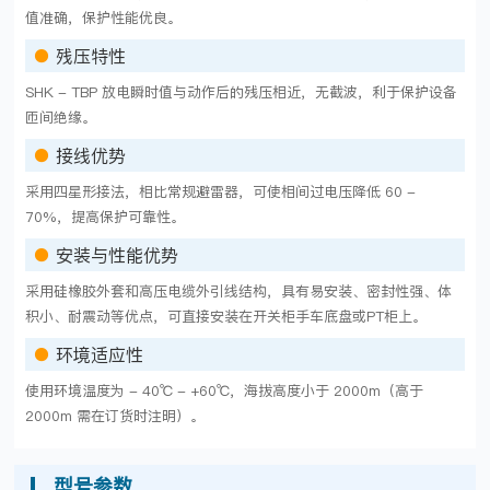
值准确，保护性能优良。
●
残压特性
SHK - TBP 放电瞬时值与动作后的残压相近，无截波，利于保护设备
匝间绝缘。
●
接线优势
采用四星形接法，相比常规避雷器，可使相间过电压降低 60 -
70%，提高保护可靠性。
●
安装与性能优势
采用硅橡胶外套和高压电缆外引线结构，具有易安装、密封性强、体
积小、耐震动等优点，可直接安装在开关柜手车底盘或PT柜上。
●
环境适应性
使用环境温度为 - 40℃ - +60℃，海拔高度小于 2000m（高于
2000m 需在订货时注明）。
型号参数