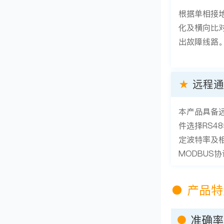
根据单相接
化及横向比
出故障线路
★
远程通
本产品具备
件选择RS4
定波特率及
MODBUS
●
产品特
●
准确率