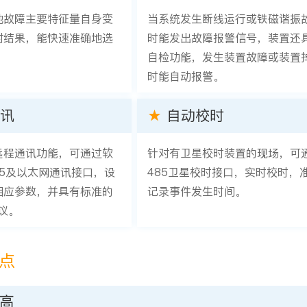
地故障主要特征量自身变
当系统发生断线运行或铁磁谐振
对结果，能快速准确地选
时能发出故障报警信号，装置还
。
自检功能，发生装置故障或装置
时能自动报警。
讯
★
自动校时
远程通讯功能，可通过软
针对有卫星校时装置的现场，可
85及以太网通讯接口，设
485卫星校时接口，实时校时，
相应参数，并具有标准的
记录事件发生时间。
协议。
点
高