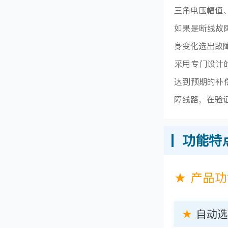
三角电压幅值
如果是断线故
身变化选出故
采用专门设计
达到预期的补
障线路，在验
功能特
★ 产品
★
自动选