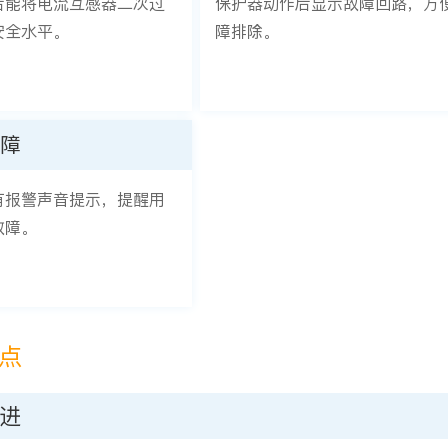
后能将电流互感器二次过
保护器动作后显示故障回路，方
安全水平。
障排除。
障
有报警声音提示，提醒用
故障。
点
先进