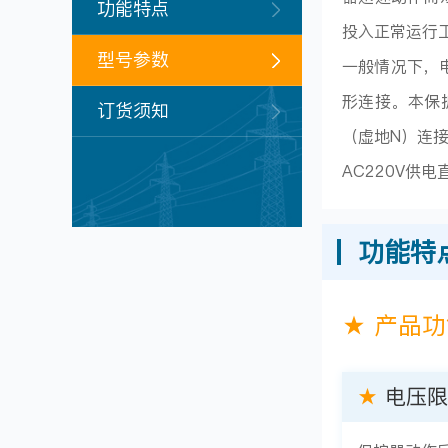
功能特点
投入正常运行
型号参数
一般情况下，
形连接。本保
订货须知
（虚地N）连
AC220V供
功能特
★ 产品
★
电压限