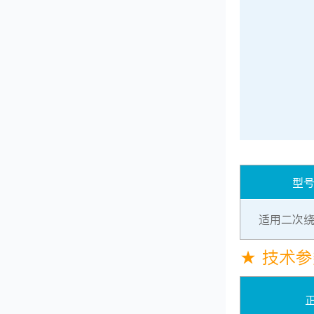
型
适用二次
★ 技术
正