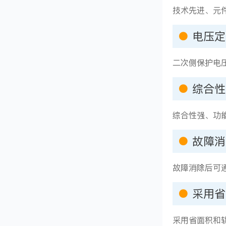
技术先进、元件
●
电压定
二次侧保护电
●
综合性
综合性强、功
●
​故障
故障消除后可
●
​采用
采用省面积和