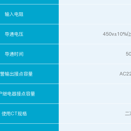
输入电阻
导通电压
450v±10
导通时间
5
警输出接点容量
AC2
护继电器接点容量
使用CT规格
二