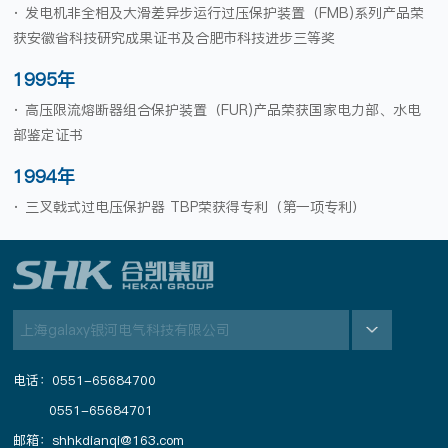
· 发电机非全相及大滑差异步运行过压保护装置（FMB)系列产品荣
获安徽省科技研究成果证书及合肥市科技进步三等奖
1995年
· 高压限流熔断器组合保护装置（FUR)产品荣获国家电力部、水电
部鉴定证书
1994年
· 三叉戟式过电压保护器 TBP荣获得专利（第一项专利）
上海galaxy银河电气科技有限公司
电话：0551-65684700
0551-65684701
邮箱：shhkdianqi@163.com