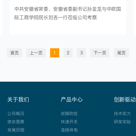
中共安徽省常委、安徽省委副书记孙金龙与中欧国
际工商学院院长刘吉一行莅临公司考察
首页
上一页
1
2
3
下一页
尾页
关于我们
产品中心
创新驱动
公司概况
故障防控
技术实力
使命愿景
快速开关
研发实验
发展历程
连续供电