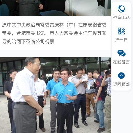
咨询电话
原中共中央政治局常委贾庆林（中）在原安徽省委
常委，合肥市委书记、市人大常委会主任车俊等领
扫一扫
导的陪同下莅临公司视察
在线留言
返回顶部